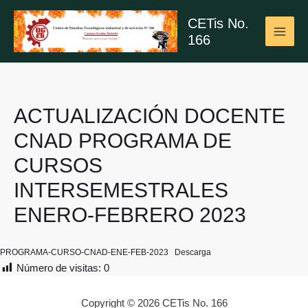
Ir
CETis No.
al
166
contenido
MAI
ME
ACTUALIZACIÓN DOCENTE
CNAD PROGRAMA DE
CURSOS
INTERSEMESTRALES
ENERO-FEBRERO 2023
PROGRAMA-CURSO-CNAD-ENE-FEB-2023
Descarga
Número de visitas:
0
Copyright © 2026 CETis No. 166