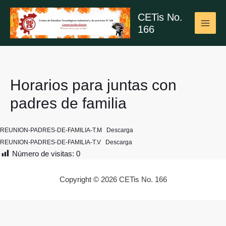
Ir
CETis No.
al
166
contenido
MAI
ME
Horarios para juntas con
padres de familia
REUNION-PADRES-DE-FAMILIA-T.M
Descarga
REUNION-PADRES-DE-FAMILIA-T.V
Descarga
Número de visitas:
0
Copyright © 2026 CETis No. 166