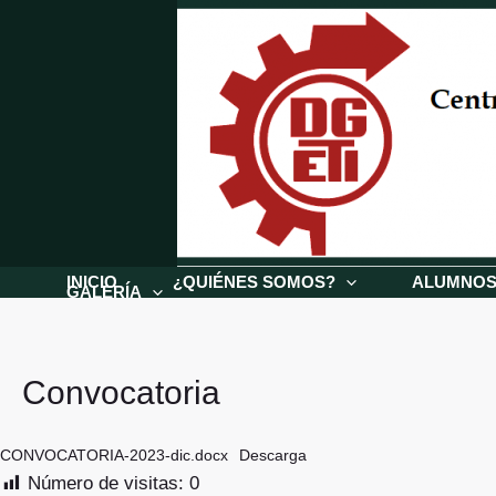
Ir
al
contenido
INICIO
¿QUIÉNES SOMOS?
ALUMNO
GALERÍA
Convocatoria
CONVOCATORIA-2023-dic.docx
Descarga
Número de visitas:
0