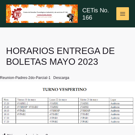
Ir
CETis No.
al
166
contenido
MAI
ME
HORARIOS ENTREGA DE
BOLETAS MAYO 2023
Reunion-Padres-2do-Parcial-1
Descarga