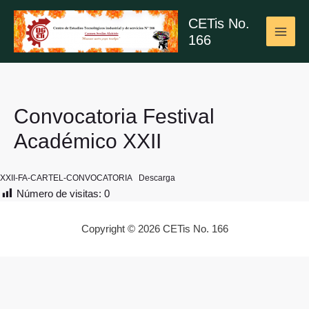
Ir
CETis No.
al
166
contenido
MAI
ME
Convocatoria Festival
Académico XXII
XXII-FA-CARTEL-CONVOCATORIA
Descarga
Número de visitas:
0
Copyright © 2026 CETis No. 166