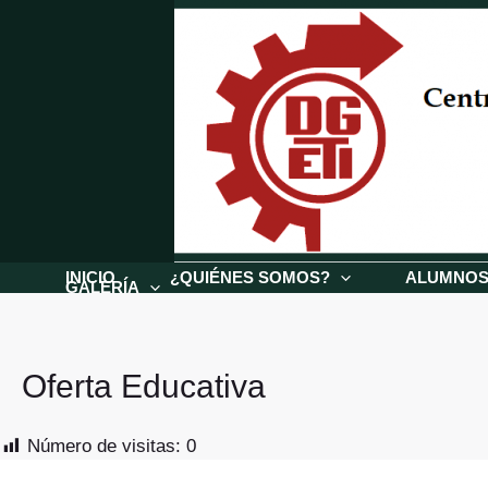
Ir
al
contenido
INICIO
¿QUIÉNES SOMOS?
ALUMNO
GALERÍA
Oferta Educativa
Número de visitas:
0