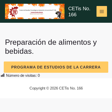
Ir
CETis No.
al
166
contenido
MAI
ME
Preparación de alimentos y
bebidas.
PROGRAMA DE ESTUDIOS DE LA CARRERA
Número de visitas:
0
Copyright © 2026 CETis No. 166