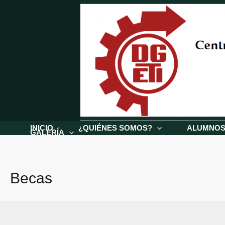
Ir
al
contenido
INICIO
¿QUIÉNES SOMOS?
ALUMNO
GALERÍA
Becas