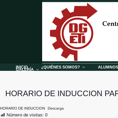
Ir
al
contenido
INICIO
¿QUIÉNES SOMOS?
ALUMNO
GALERÍA
HORARIO DE INDUCCION PA
HORARIO DE INDUCCION
Descarga
Número de visitas:
0